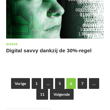
BOEKEN
Digital savvy dankzij de 30%-regel
Vorige
1
…
5
6
7
…
11
Volgende