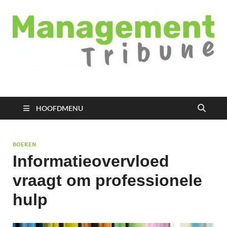
Managementtribune
het meest inspirerende kennisplatform voor managers
HOOFDMENU
BOEKEN
Informatieovervloed
vraagt om professionele
hulp