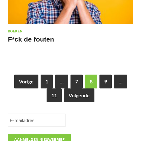
BOEKEN
F*ck de fouten
Vorige
1
…
7
8
9
…
11
Volgende