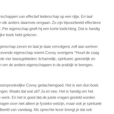
chappen van effectief leiderschap op een rijtje. En laat
en elk anders daarmee omgaan. Zo zijn bijvoorbeeld effectieve
 Per eigenschap geeft hij een korte toelichting. Dat is handig
ijke boek hebt gelezen.
 eigenschap zeven en laat je daar vervolgens zelf aan werken
ie zevende eigenschap noemt Covey overigens “Houd de zaag
 vier basisgebieden: lichamelijk, spiritueel, geestelijk en
n om de andere eigenschappen in de praktijk te brengen.
t oorspronkelijke Covey gedachtengoed. Het is een dun boek
ingen. Maakt dat wat uit? Ja en nee. Het is handig om het
 werk. En het is goed dat de juiste vragen gesteld worden
agen over niet alleen je fysieke welzijn, maar ook je spirituele
dbeeld van vandaag. Als oprechte lezer brengt je dat ook