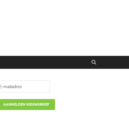
ibune
oor managers