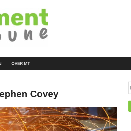
Managementtr
het meest inspirerende kennisplatform v
N
OVER MT
tephen Covey