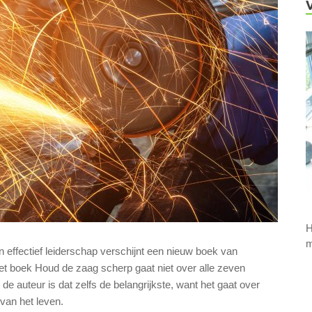
H
m
effectief leiderschap verschijnt een nieuw boek van
 boek Houd de zaag scherp gaat niet over alle zeven
 auteur is dat zelfs de belangrijkste, want het gaat over
van het leven.