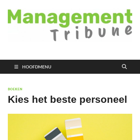
Managementtribune
het meest inspirerende kennisplatform voor managers
HOOFDMENU
BOEKEN
Kies het beste personeel