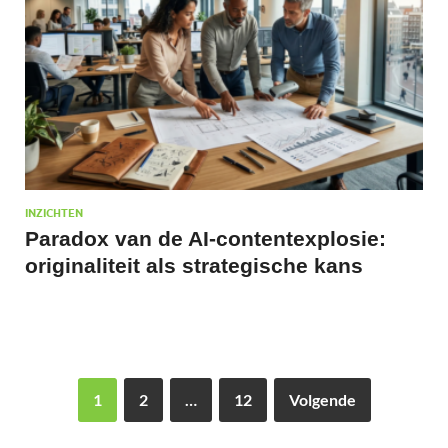
INZICHTEN
Paradox van de AI-contentexplosie:
originaliteit als strategische kans
1
2
…
12
Volgende