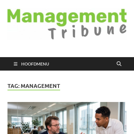
Managementtribune
het meest inspirerende kennisplatform voor managers
HOOFDMENU
TAG:
MANAGEMENT