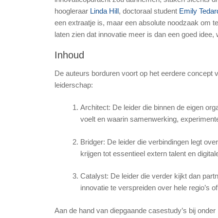
hoogleraar
Linda Hill
, doctoraal student
Emily Tedar
een extraatje is, maar een absolute noodzaak om te
laten zien dat innovatie meer is dan een goed idee, 
Inhoud
De auteurs borduren voort op het eerdere concept v
leiderschap
:
Architect:
De leider die binnen de eigen org
voelt en waarin samenwerking, experimente
Bridger:
De leider die verbindingen legt ove
krijgen tot essentieel extern talent en digital
Catalyst:
De leider die verder kijkt dan pa
innovatie te verspreiden over hele regio’s o
Aan de hand van diepgaande casestudy’s bij onde