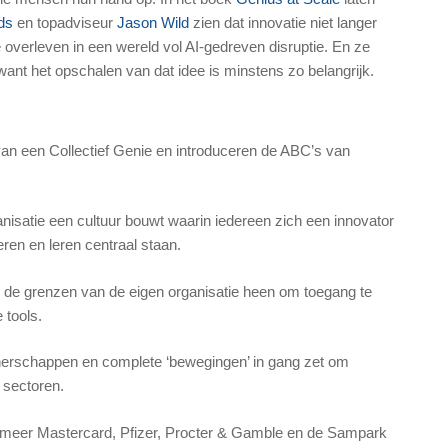
ds
en topadviseur
Jason Wild
zien dat innovatie niet langer
 overleven in een wereld vol AI-gedreven disruptie
. En ze
want het opschalen van dat idee is minstens zo belangrijk.
an een Collectief Genie en introduceren de
ABC’s van
anisatie een cultuur bouwt waarin iedereen zich een innovator
ren en leren centraal staan
.
r de grenzen van de eigen organisatie heen om toegang te
e tools
.
rtnerschappen en complete ‘bewegingen’ in gang zet om
f sectoren
.
r meer
Mastercard
,
Pfizer
,
Procter & Gamble
en de
Sampark