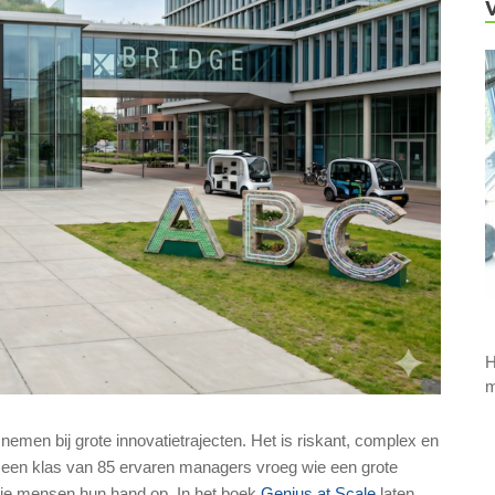
H
m
 nemen bij grote innovatietrajecten
.
Het is riskant, complex en
n een klas van 85 ervaren managers vroeg wie een grote
rie mensen hun hand op
.
In het boek
Genius at Scale
laten