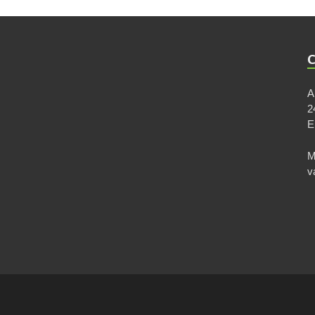
A
2
M
v