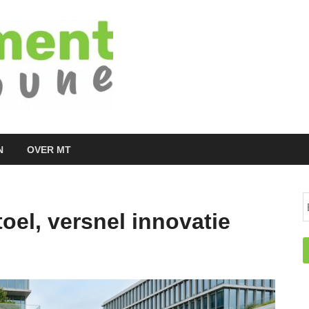
Managementtr
het meest inspirerende kennisplatform v
N
OVER MT
oel, versnel innovatie