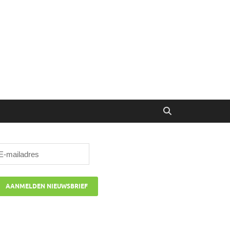
ibune
oor managers