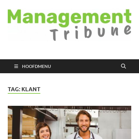
Managementtribune
het meest inspirerende kennisplatform voor managers
HOOFDMENU
TAG:
KLANT