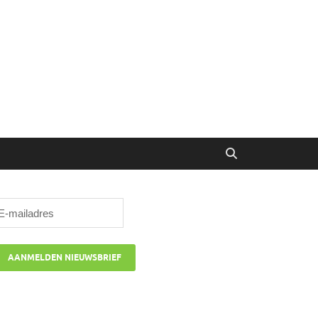
ibune
oor managers