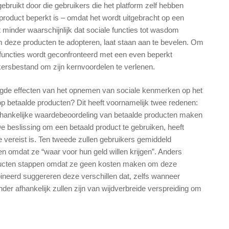
bruikt door die gebruikers die het platform zelf hebben
roduct beperkt is – omdat het wordt uitgebracht op een
t minder waarschijnlijk dat sociale functies tot wasdom
deze producten te adopteren, laat staan ​​aan te bevelen. Om
 functies wordt geconfronteerd met een even beperkt
kersbestand om zijn kernvoordelen te verlenen.
gde effecten van het opnemen van sociale kenmerken op het
op betaalde producten? Dit heeft voornamelijk twee redenen:
afhankelijke waardebeoordeling van betaalde producten maken
e beslissing om een ​​betaald product te gebruiken, heeft
 vereist is. Ten tweede zullen gebruikers gemiddeld
en omdat ze “waar voor hun geld willen krijgen”. Anders
oducten stappen omdat ze geen kosten maken om deze
ineerd suggereren deze verschillen dat, zelfs wanneer
der afhankelijk zullen zijn van wijdverbreide verspreiding om