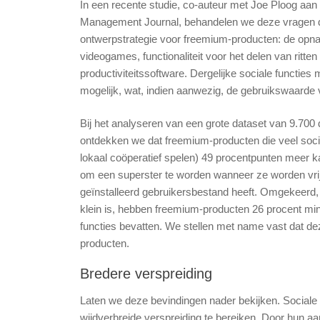
In een recente studie, co-auteur met Joe Ploog aan
Management Journal, behandelen we deze vragen d
ontwerpstrategie voor freemium-producten: de opnam
videogames, functionaliteit voor het delen van ritten
productiviteitssoftware. Dergelijke sociale functie
mogelijk, wat, indien aanwezig, de gebruikswaarde 
Bij het analyseren van een grote dataset van 9.700 
ontdekken we dat freemium-producten die veel social
lokaal coöperatief spelen) 49 procentpunten meer 
om een superster te worden wanneer ze worden vrijge
geïnstalleerd gebruikersbestand heeft. Omgekeerd,
klein is, hebben freemium-producten 26 procent min
functies bevatten. We stellen met name vast dat de
producten.
Bredere verspreiding
Laten we deze bevindingen nader bekijken. Socia
wijdverbreide verspreiding te bereiken. Door hun a