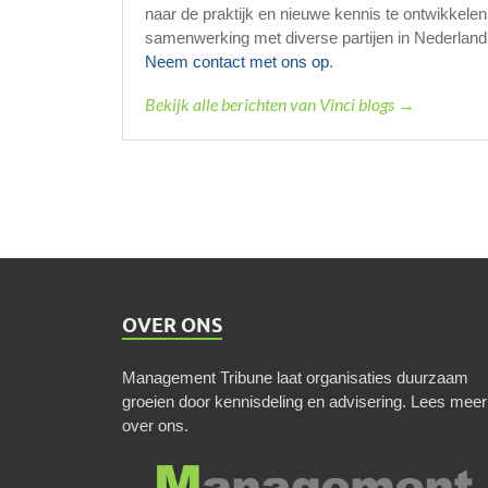
naar de praktijk en nieuwe kennis te ontwikkelen
samenwerking met diverse partijen in Nederland d
Neem contact met ons op
.
Bekijk alle berichten van Vinci blogs →
OVER ONS
Management Tribune laat organisaties duurzaam
groeien door kennisdeling en advisering.
Lees meer
over ons
.