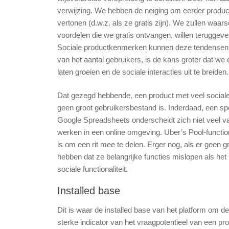
verwijzing. We hebben de neiging om eerder product
vertonen (d.w.z. als ze gratis zijn). We zullen waa
voordelen die we gratis ontvangen, willen teruggev
Sociale productkenmerken kunnen deze tendensen 
van het aantal gebruikers, is de kans groter dat we
laten groeien en de sociale interacties uit te breiden.
Dat gezegd hebbende, een product met veel sociale f
geen groot gebruikersbestand is. Inderdaad, een spel
Google Spreadsheets onderscheidt zich niet veel v
werken in een online omgeving. Uber’s Pool-functiona
is om een ​​rit mee te delen. Erger nog, als er gee
hebben dat ze belangrijke functies mislopen als het 
sociale functionaliteit.
Installed base
Dit is waar de installed base van het platform om de
sterke indicator van het vraagpotentieel van een pro