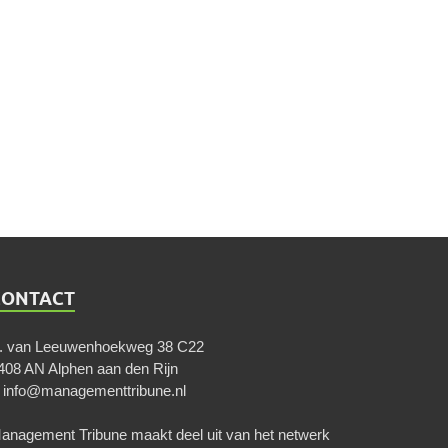
CONTACT
. van Leeuwenhoekweg 38 C22
408 AN Alphen aan den Rijn
E
info@managementtribune.nl
anagement Tribune maakt deel uit van het netwerk