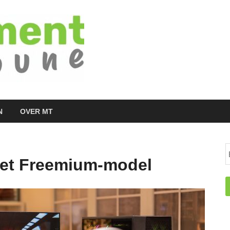
Managementtr
het meest inspirerende kennisplatform v
N
OVER MT
het Freemium-model