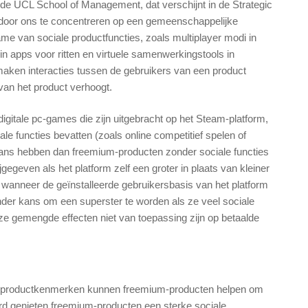
 de UCL School of Management, dat verschijnt in de Strategic
oor ons te concentreren op een gemeenschappelijke
e van sociale productfuncties, zoals multiplayer modi in
 in apps voor ritten en virtuele samenwerkingstools in
s maken interacties tussen de gebruikers van een product
van het product verhoogt.
digitale pc-games die zijn uitgebracht op het Steam-platform,
e functies bevatten (zoals online competitief spelen of
kans hebben dan freemium-producten zonder sociale functies
geven als het platform zelf een groter in plaats van kleiner
 wanneer de geïnstalleerde gebruikersbasis van het platform
der kans om een ​​superster te worden als ze veel sociale
ze gemengde effecten niet van toepassing zijn op betaalde
le productkenmerken kunnen freemium-producten helpen om
ard genieten freemium-producten een sterke sociale