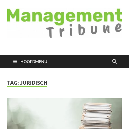
Managementtribune
het meest inspirerende kennisplatform voor managers
HOOFDMENU
TAG:
JURIDISCH