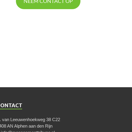
NEEM CONTACT OP
CONTACT
. van Leeuwenhoekweg 38 C22
408 AN Alphen aan den Rijn