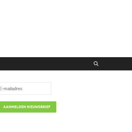
ibune
oor managers