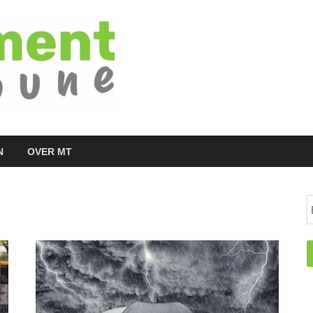
Managementtr
het meest inspirerende kennisplatform v
N
OVER MT