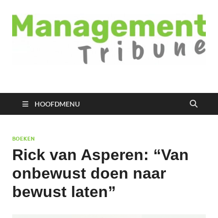
Managementtribune
het meest inspirerende kennisplatform voor managers
HOOFDMENU
BOEKEN
Rick van Asperen: “Van
onbewust doen naar
bewust laten”