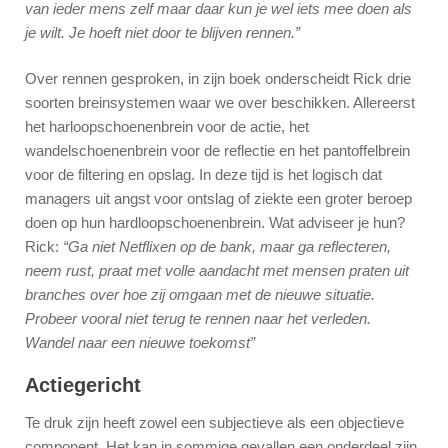
van ieder mens zelf maar daar kun je wel iets mee doen als
je wilt. Je hoeft niet door te blijven rennen.”
Over rennen gesproken, in zijn boek onderscheidt Rick drie
soorten breinsystemen waar we over beschikken. Allereerst
het harloopschoenenbrein voor de actie, het
wandelschoenenbrein voor de reflectie en het pantoffelbrein
voor de filtering en opslag. In deze tijd is het logisch dat
managers uit angst voor ontslag of ziekte een groter beroep
doen op hun hardloopschoenenbrein. Wat adviseer je hun?
Rick:
“Ga niet Netflixen op de bank, maar ga reflecteren,
neem rust, praat met volle aandacht met mensen praten uit
branches over hoe zij omgaan met de nieuwe situatie.
Probeer vooral niet terug te rennen naar het verleden.
Wandel naar een nieuwe toekomst”
Actiegericht
Te druk zijn heeft zowel een subjectieve als een objectieve
component. Het kan in sommige gevallen een onderdeel zijn