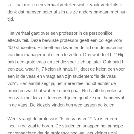
ja.. Laat me je een verhaal vertellen wat ik vaak vertel als ik
denk dat mensen beter af zijn als ze anders omgaan met hun
tijd.
Het verhaal gaat over een professor in de persoonlijke
effectiviteit. Deze bewuste professor geeft een college voor
400 studenten. Hij heeft een kwartier de tijd om de essentie
van timemanagement uiteen te zetten. Dus wat doet hij? Hij
pakt een grote vaas en zet die voor zich op tafel. Ook pakt hij
een zak, waar hij 7 keien uit haalt. Hij doet de keien een voor
een in de vaas en vraagt aan zijn studenten: “Is de vaas
vol?”. Een aantal zegt ja; het merendeel houdt echter de
mond en wacht af wat er komen gaat. Nu haalt de professor
een zak met kiezels tevoorschijn en gooit ze met handenvol
in de vaas. De kiezels vinden hun weg tussen de keien.
Weer vraagt de professor: “Is de vaas vol?” Nu is er een
‘nee’ in de zaal te horen. De studenten snappen het principe
en verwachten dat de professor nog wel iets kleiners zal