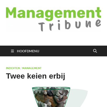
Managementtribune
het meest inspirerende kennisplatform voor managers
HOOFDMENU
INZICHTEN
/
MANAGEMENT
Twee keien erbij