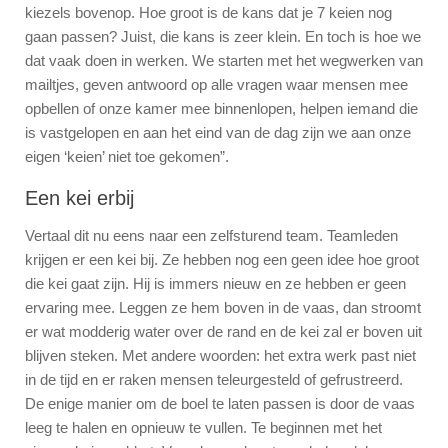
kiezels bovenop. Hoe groot is de kans dat je 7 keien nog
gaan passen? Juist, die kans is zeer klein. En toch is hoe we
dat vaak doen in werken. We starten met het wegwerken van
mailtjes, geven antwoord op alle vragen waar mensen mee
opbellen of onze kamer mee binnenlopen, helpen iemand die
is vastgelopen en aan het eind van de dag zijn we aan onze
eigen ‘keien’ niet toe gekomen”.
Een kei erbij
Vertaal dit nu eens naar een zelfsturend team. Teamleden
krijgen er een kei bij. Ze hebben nog een geen idee hoe groot
die kei gaat zijn. Hij is immers nieuw en ze hebben er geen
ervaring mee. Leggen ze hem boven in de vaas, dan stroomt
er wat modderig water over de rand en de kei zal er boven uit
blijven steken. Met andere woorden: het extra werk past niet
in de tijd en er raken mensen teleurgesteld of gefrustreerd.
De enige manier om de boel te laten passen is door de vaas
leeg te halen en opnieuw te vullen. Te beginnen met het