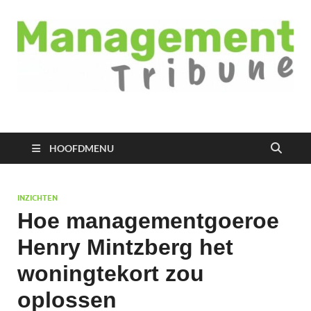
Managementtribune
het meest inspirerende kennisplatform voor managers
HOOFDMENU
INZICHTEN
Hoe managementgoeroe
Henry Mintzberg het
woningtekort zou
oplossen