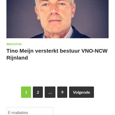
INZICHTEN
Tino Meijn versterkt bestuur VNO-NCW
Rijnland
1
2
…
9
Volgende