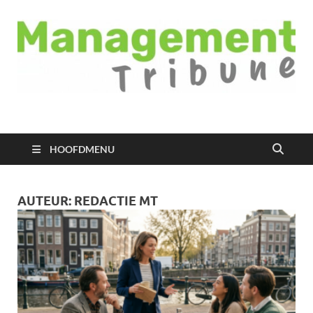
Managementtribune
het meest inspirerende kennisplatform voor managers
HOOFDMENU
AUTEUR:
REDACTIE MT