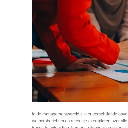
In de managementwereld zijn er verschillende opva
we persberichten en recensie-exemplaren over all
trends te ontdekken. Immers, uitgevers en auteurs z