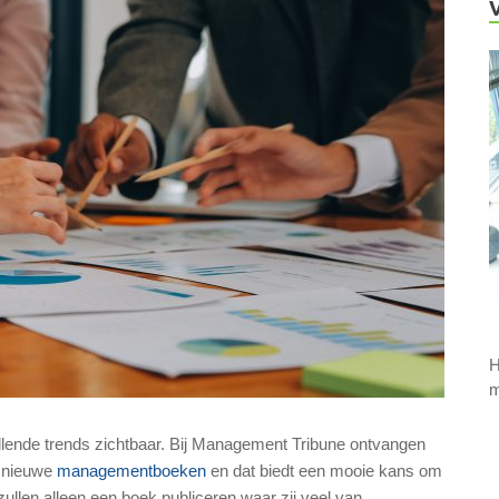
H
m
llende trends zichtbaar. Bij Management Tribune ontvangen
e nieuwe
managementboeken
en dat biedt een mooie kans om
ullen alleen een boek publiceren waar zij veel van