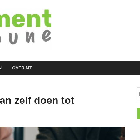
Managementtr
het meest inspirerende kennisplatform v
N
OVER MT
n zelf doen tot