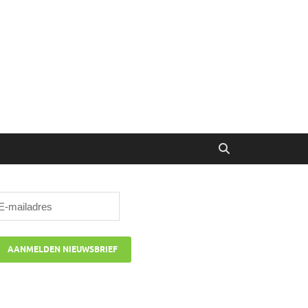
ibune
oor managers