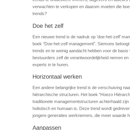
verwachten te verkopen en daarom moeten die boek
trends?
Doe het zelf
Een nieuwe trend is de nadruk op ‘doe-het-zelf’ m
boek “Doe-het-zelf management”. Siemons betoogt da
trends en te weinig aandacht hebben voor de basis v
bestuurders zelf de verantwoordelijkheid nemen en de
experts in te huren.
Horizontaal werken
Een andere belangrijke trend is de verschuiving naa
hiërarchische structuren. Het boek “Hoezo Hiërarc
traditionele managementstructuren achterhaald zijn
holistisch en humaan is. Deze trend wordt gedreve
jongere generaties werknemers, die meer waarde hec
Aanpassen