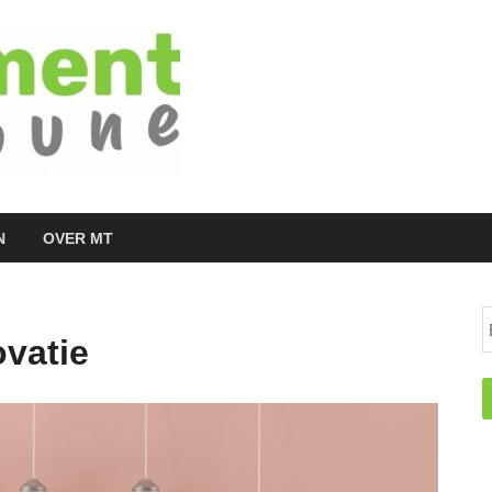
Managementtr
het meest inspirerende kennisplatform v
N
OVER MT
vatie