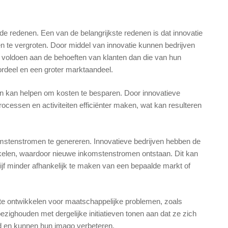
nde redenen. Een van de belangrijkste redenen is dat innovatie
en te vergroten. Door middel van innovatie kunnen bedrijven
 voldoen aan de behoeften van klanten dan die van hun
ordeel en een groter marktaandeel.
ven kan helpen om kosten te besparen. Door innovatieve
ocessen en activiteiten efficiënter maken, wat kan resulteren
mstenstromen te genereren. Innovatieve bedrijven hebben de
kelen, waardoor nieuwe inkomstenstromen ontstaan. Dit kan
ijf minder afhankelijk te maken van een bepaalde markt of
te ontwikkelen voor maatschappelijke problemen, zoals
ezighouden met dergelijke initiatieven tonen aan dat ze zich
id en kunnen hun imago verbeteren.