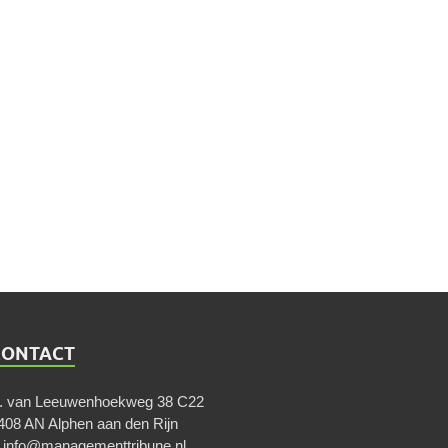
CONTACT
. van Leeuwenhoekweg 38 C22
408 AN Alphen aan den Rijn
E
info@managementtribune.nl