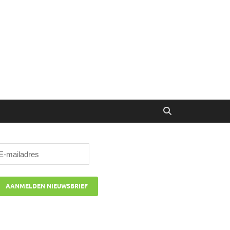
ibune
oor managers