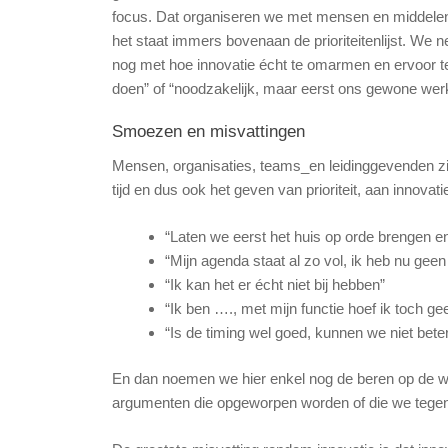
focus. Dat organiseren we met mensen en middelen,
het staat immers bovenaan de prioriteitenlijst. We ne
nog met hoe innovatie écht te omarmen en ervoor te 
doen” of “noodzakelijk, maar eerst ons gewone wer
Smoezen en misvattingen
Mensen, organisaties, teams_en leidinggevenden zi
tijd en dus ook het geven van prioriteit, aan innovat
“Laten we eerst het huis op orde brengen en
“Mijn agenda staat al zo vol, ik heb nu geen 
“Ik kan het er écht niet bij hebben”
“Ik ben …., met mijn functie hoef ik toch g
“Is de timing wel goed, kunnen we niet bet
En dan noemen we hier enkel nog de beren op de weg
argumenten die opgeworpen worden of die we tege