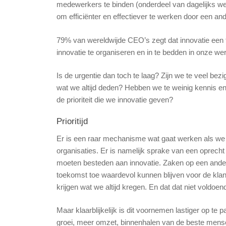
medewerkers te binden (onderdeel van dagelijks werk 
om efficiënter en effectiever te werken door een a
79% van wereldwijde CEO’s zegt dat innovatie een top 
innovatie te organiseren en in te bedden in onze we
Is de urgentie dan toch te laag? Zijn we te veel b
wat we altijd deden? Hebben we te weinig kennis 
de prioriteit die we innovatie geven?
Prioritijd
Er is een raar mechanisme wat gaat werken als we kij
organisaties. Er is namelijk sprake van een oprech
moeten besteden aan innovatie. Zaken op een ande
toekomst toe waardevol kunnen blijven voor de klan
krijgen wat we altijd kregen. En dat dat niet voldo
Maar klaarblijkelijk is dit voornemen lastiger op te p
groei, meer omzet, binnenhalen van de beste mensen