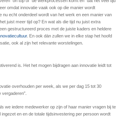
veren “on top of” de werkprocessen komt en “dat het veel tijd
meer omdat innovatie vaak ook op die manier wordt
ie nu echt onderdeel wordt van het werk en een manier van
t juist meer tijd op? En wat als die tijd nu juist extra
een gestructureerd proces met de juiste kaders en heldere
nnovatiecultuur
. En ook dán zullen we in elke stap het hoofd
atie, ook al zijn het relevante worstelingen.
iverend is. Het het mogen bijdragen aan innovatie leidt tot
ovatie overhouden per week, als we per dag 15 tot 30
e vergaderen”.
ls we iedere medewerker op zijn of haar manier vragen bij te
ingezet en en de totale tijdsinvestering per persoon wordt