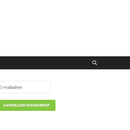
ibune
oor managers