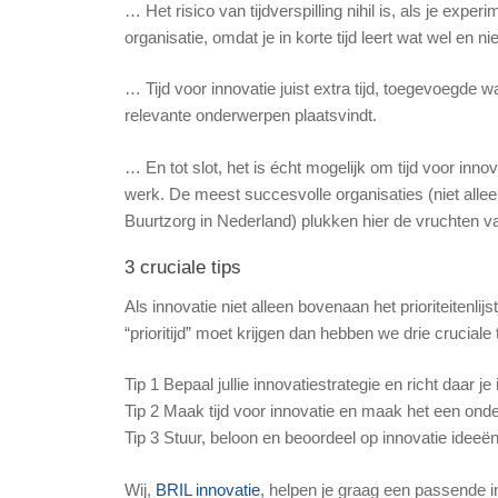
… Het risico van tijdverspilling nihil is, als je expe
organisatie, omdat je in korte tijd leert wat wel en n
… Tijd voor innovatie juist extra tijd, toegevoegde w
relevante onderwerpen plaatsvindt.
… En tot slot, het is écht mogelijk om tijd voor in
werk. De meest succesvolle organisaties (niet alle
Buurtzorg in Nederland) plukken hier de vruchten v
3 cruciale tips
Als innovatie niet alleen bovenaan het prioriteitenli
“prioritijd” moet krijgen dan hebben we drie cruciale 
Tip 1 Bepaal jullie innovatiestrategie en richt daar je
Tip 2 Maak tijd voor innovatie en maak het een on
Tip 3 Stuur, beloon en beoordeel op innovatie ideeën
Wij,
BRIL innovatie
, helpen je graag een passende in