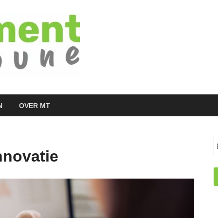
Managementtr
het meest inspirerende kennisplatform v
N
OVER MT
nnovatie