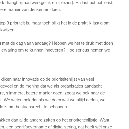
draagt bij aan werkgeluk en -plezier). En last but not least,
ndere manier van denken en doen.
3 prioriteit is, maar toch blijkt het in de praktijk lastig om
rkwijzen.
ezig met de dag van vandaag? Hebben we het te druk met doen
en ervaring om te kunnen innoveren? Hoe serieus nemen we
ken naar innovatie op de prioriteitenlijst van veel
t gevoel en de mening dat we als organisaties aandacht
re, slimmere, betere manier doen, zodat we ook naar de
t. We weten ook dat als we doen wat we altijd deden, we
ende is om bestaansrecht te behouden.
akken dan al de andere zaken op het prioriteitenlijstje. Want
, een bedrijfsovername of digitalisering, dat heeft wél onze