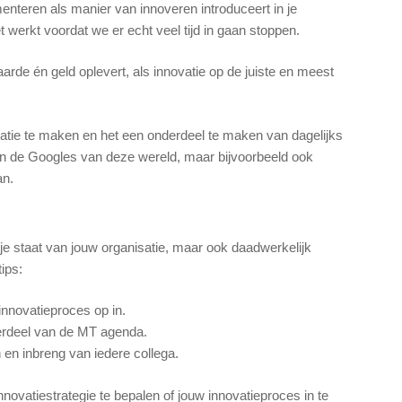
rimenteren als manier van innoveren introduceert in je
iet werkt voordat we er echt veel tijd in gaan stoppen.
aarde én geld oplevert, als innovatie op de juiste en meest
novatie te maken en het een onderdeel te maken van dagelijks
en de Googles van deze wereld, maar bijvoorbeeld ook
an.
jstje staat van jouw organisatie, maar ook daadwerkelijk
tips:
 innovatieproces op in.
derdeel van de MT agenda.
 en inbreng van iedere collega.
novatiestrategie te bepalen of jouw innovatieproces in te