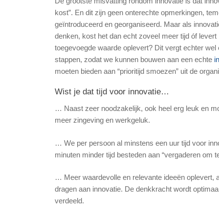
De grootste misvatting rondom innovatie is dat inno
kost”. En dit zijn geen onterechte opmerkingen, te
geïntroduceerd en georganiseerd. Maar als innovat
denken, kost het dan echt zoveel meer tijd óf levert he
toegevoegde waarde oplevert? Dit vergt echter wel 
stappen, zodat we kunnen bouwen aan een echte
i
moeten bieden aan “prioritijd smoezen” uit de organis
Wist je dat tijd voor innovatie…
… Naast zeer noodzakelijk, ook heel erg leuk en mot
meer zingeving en werkgeluk.
… We per persoon al minstens een uur tijd voor inn
minuten minder tijd besteden aan “vergaderen om t
… Meer waardevolle en relevante ideeën oplevert, a
dragen aan innovatie. De denkkracht wordt optimaal 
verdeeld.