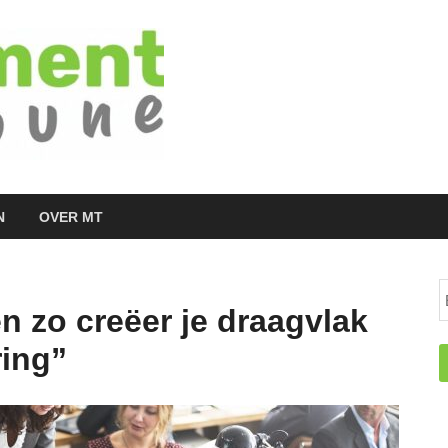
Managementtr
het meest inspirerende kennisplatform v
N
OVER MT
n zo creëer je draagvlak
ring”