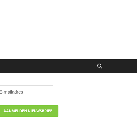
ibune
oor managers