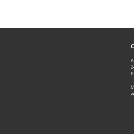
A
2
M
v