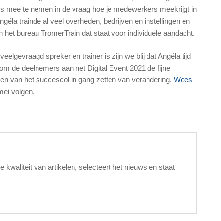
rs mee te nemen in de vraag hoe je medewerkers meekrijgt in
ngéla trainde al veel overheden, bedrijven en instellingen en
an het bureau TromerTrain dat staat voor individuele aandacht.
eelgevraagd spreker en trainer is zijn we blij dat Angéla tijd
 om de deelnemers aan net Digital Event 2021 de fijne
ren van het succescol in gang zetten van verandering.
Wees
mei volgen.
waliteit van artikelen, selecteert het nieuws en staat