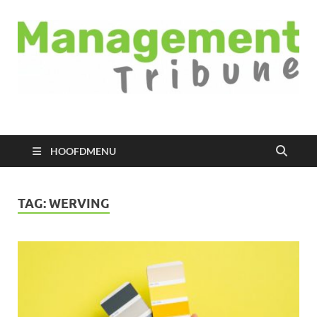
Managementtribune
het meest inspirerende kennisplatform voor managers
HOOFDMENU
TAG:
WERVING