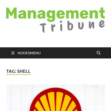
Managementtribune
het meest inspirerende kennisplatform voor managers
HOOFDMENU
TAG:
SHELL