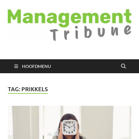
Managementtribune
het meest inspirerende kennisplatform voor managers
HOOFDMENU
TAG:
PRIKKELS