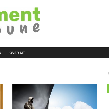
Managementtr
het meest inspirerende kennisplatform v
N
OVER MT