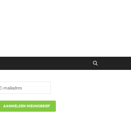
ibune
oor managers