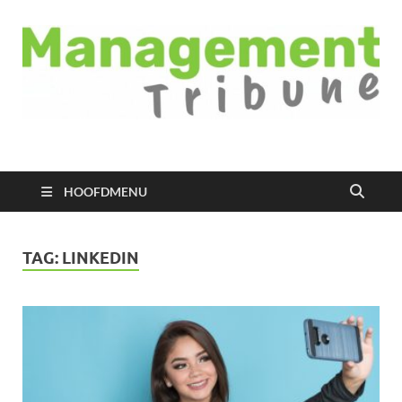
Managementtribune
het meest inspirerende kennisplatform voor managers
HOOFDMENU
TAG:
LINKEDIN