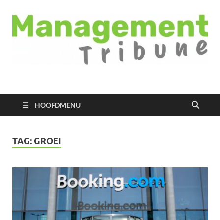
Managementtribune
het meest inspirerende kennisplatform voor managers
HOOFDMENU
TAG:
GROEI