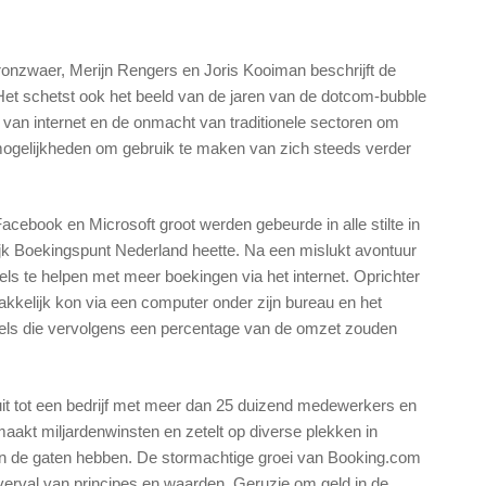
ronzwaer, Merijn Rengers en Joris Kooiman beschrijft de
et schetst ook het beeld van de jaren van de dotcom-bubble
van internet en de onmacht van traditionele sectoren om
 mogelijkheden om gebruik te maken van zich steeds verder
acebook en Microsoft groot werden gebeurde in alle stilte in
lijk Boekingspunt Nederland heette. Na een mislukt avontuur
els te helpen met meer boekingen via het internet. Oprichter
kkelijk kon via een computer onder zijn bureau en het
els die vervolgens een percentage van de omzet zouden
 uit tot een bedrijf met meer dan 25 duizend medewerkers en
maakt miljardenwinsten en zetelt op diverse plekken in
 in de gaten hebben. De stormachtige groei van Booking.com
k verval van principes en waarden. Geruzie om geld in de