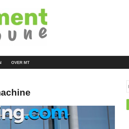
Managementtr
het meest inspirerende kennisplatform v
N
OVER MT
machine