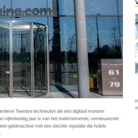
H
m
entieve Twentse techneuten die een digitaal monster
n vijfentwintig jaar is van het ondernemende, vernieuwende
 een geldmachine met een slechte reputatie die hotels
.