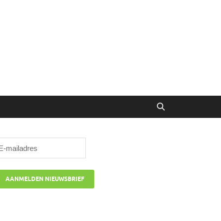
ibune
oor managers