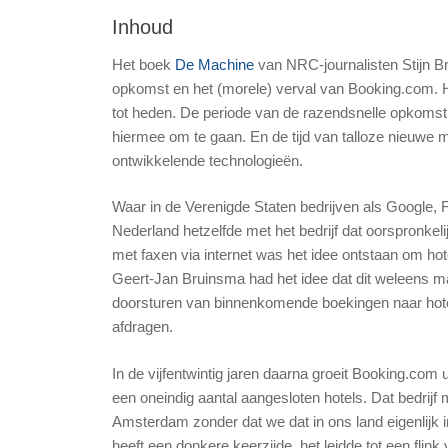
Inhoud
Het boek
De Machine
van NRC-journalisten Stijn B
opkomst en het (morele) verval van Booking.com. H
tot heden. De periode van de razendsnelle opkomst 
hiermee om te gaan. En de tijd van talloze nieuwe
ontwikkelende technologieën.
Waar in de Verenigde Staten bedrijven als Google, F
Nederland hetzelfde met het bedrijf dat oorspronke
met faxen via internet was het idee ontstaan om hot
Geert-Jan Bruinsma had het idee dat dit weleens ma
doorsturen van binnenkomende boekingen naar hot
afdragen.
In de vijfentwintig jaren daarna groeit Booking.com
een oneindig aantal aangesloten hotels. Dat bedrijf 
Amsterdam zonder dat we dat in ons land eigenlijk
heeft een donkere keerzijde, het leidde tot een flin