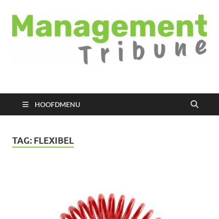
Managementtribune
het meest inspirerende kennisplatform voor managers
HOOFDMENU
TAG:
FLEXIBEL