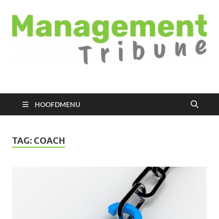
Managementtribune
het meest inspirerende kennisplatform voor managers
HOOFDMENU
TAG:
COACH