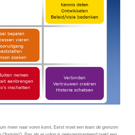
tadium meer naar voren komt. Eerst moet een team de grenzen
n (‘forming’). Pas als er volop is geëxperimenteerd raakt een