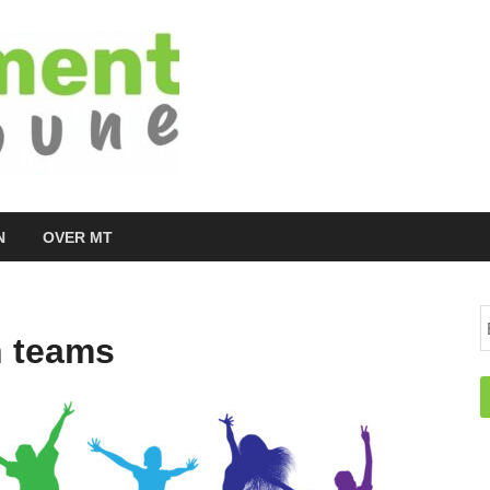
Managementtr
het meest inspirerende kennisplatform v
N
OVER MT
n teams