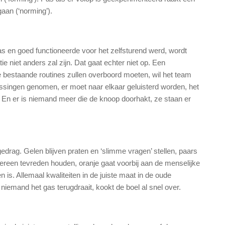
gaan (‘norming’).
s en goed functioneerde voor het zelfsturend werd, wordt
e niet anders zal zijn. Dat gaat echter niet op. Een
le bestaande routines zullen overboord moeten, wil het team
singen genomen, er moet naar elkaar geluisterd worden, het
n. En er is niemand meer die de knoop doorhakt, ze staan er
drag. Gelen blijven praten en ‘slimme vragen’ stellen, paars
dereen tevreden houden, oranje gaat voorbij aan de menselijke
 is. Allemaal kwaliteiten in de juiste maat in de oude
niemand het gas terugdraait, kookt de boel al snel over.