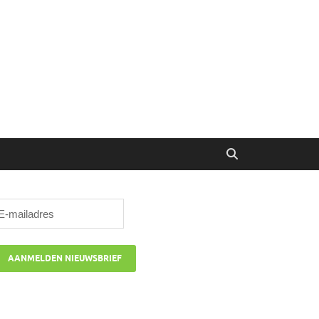
ibune
oor managers