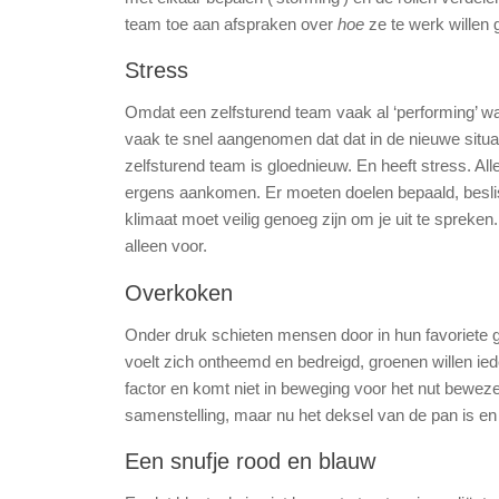
team toe aan afspraken over
hoe
ze te werk willen 
Stress
Omdat een zelfsturend team vaak al ‘performing’ wa
vaak te snel aangenomen dat dat in de nieuwe situati
zelfsturend team is gloednieuw. En heeft stress. Al
ergens aankomen. Er moeten doelen bepaald, beslis
klimaat moet veilig genoeg zijn om je uit te spreke
alleen voor.
Overkoken
Onder druk schieten mensen door in hun favoriete ge
voelt zich ontheemd en bedreigd, groenen willen ie
factor en komt niet in beweging voor het nut bewezen
samenstelling, maar nu het deksel van de pan is en 
Een snufje rood en blauw