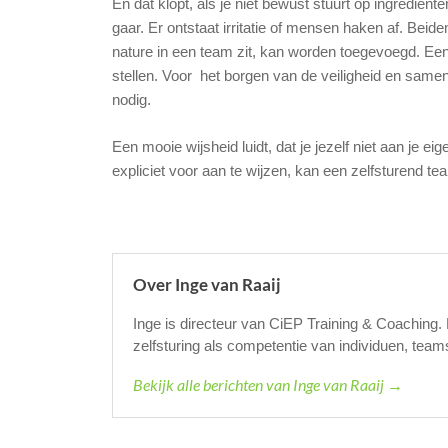
En dat klopt, als je niet bewust stuurt op ingrediën
gaar. Er ontstaat irritatie of mensen haken af. Beiden
nature in een team zit, kan worden toegevoegd. Een
stellen. Voor het borgen van de veiligheid en samen
nodig.
Een mooie wijsheid luidt, dat je jezelf niet aan je 
expliciet voor aan te wijzen, kan een zelfsturend 
Over Inge van Raaij
Inge is directeur van CiEP Training & Coaching.
zelfsturing als competentie van individuen, team
Bekijk alle berichten van Inge van Raaij →