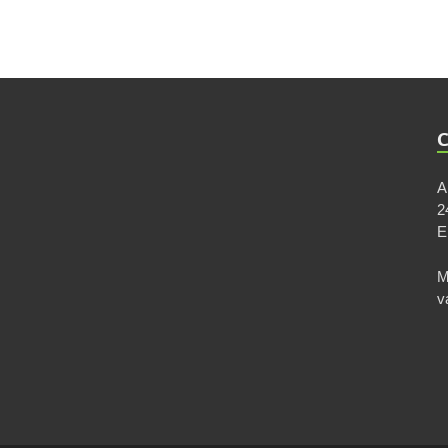
A
2
M
v