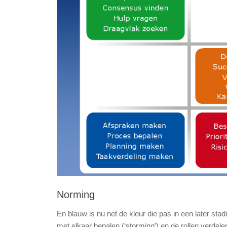
Norming
En blauw is nu net de kleur die pas in een later s
met elkaar bepalen (‘storming’) en de rollen verdele