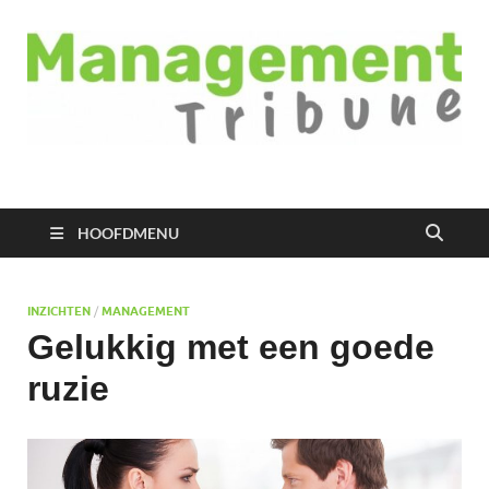
Managementtribune
het meest inspirerende kennisplatform voor managers
HOOFDMENU
INZICHTEN
/
MANAGEMENT
Gelukkig met een goede
ruzie