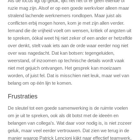
Als de focus ligt op geluk, lijkt het net of er geen ellende of
ruzie mag zijn. Alsof er op een goede werkvloer alleen maar
stralend lachende werknemers rondlopen. Maar juist als
conflicten erbij mogen horen, kom je met zijn allen verder.
Iemand die de vrijheid voelt om wensen, kritiek of angsten uit
te spreken, óókal weet hij niet zeker of een ander er hetzelfde
over denkt, stelt vaak iets aan de orde waar eerder nog niet
over was nagedacht. Dat kan botsen: tegengeluiden,
weerstand, of inzoomen op technische details wordt vaak
niet met gejuich ontvangen. Het gesprek kan moeizaam
worden, of juist fel. Dat is misschien niet leuk, maar wel van
belang om op één lijn te komen.
Frustraties
De sleutel tot een goede samenwerking is de ruimte voelen
om je uit te spreken, ook als dit botst met de ideeën en
belangen van collega’s. Wat daar voor nodig is, is niet zozeer
geluk, maar veel eerder vertrouwen. Dat zien we terug in de
manier waarop Patrick Lencioni kijkt naar effectief teamwerk.