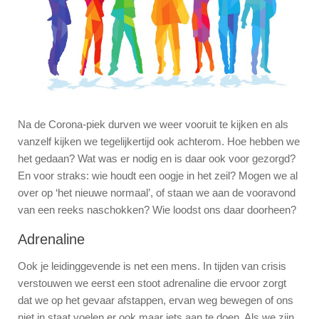
Na de Corona-piek durven we weer vooruit te kijken en als
vanzelf kijken we tegelijkertijd ook achterom. Hoe hebben we
het gedaan? Wat was er nodig en is daar ook voor gezorgd?
En voor straks: wie houdt een oogje in het zeil? Mogen we al
over op ‘het nieuwe normaal’, of staan we aan de vooravond
van een reeks naschokken? Wie loodst ons daar doorheen?
Adrenaline
Ook je leidinggevende is net een mens. In tijden van crisis
verstouwen we eerst een stoot adrenaline die ervoor zorgt
dat we op het gevaar afstappen, ervan weg bewegen of ons
niet in staat voelen er ook maar iets aan te doen. Als we zijn