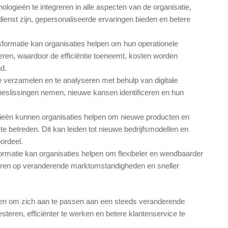
nologieën te integreren in alle aspecten van de organisatie,
ienst zijn, gepersonaliseerde ervaringen bieden en betere
ansformatie kan organisaties helpen om hun operationele
eren, waardoor de efficiëntie toeneemt, kosten worden
d.
verzamelen en te analyseren met behulp van digitale
beslissingen nemen, nieuwe kansen identificeren en hun
ogieën kunnen organisaties helpen om nieuwe producten en
e betreden. Dit kan leiden tot nieuwe bedrijfsmodellen en
ordeel.
sformatie kan organisaties helpen om flexibeler en wendbaarder
eren op veranderende marktomstandigheden en sneller
elpen om zich aan te passen aan een steeds veranderende
resteren, efficiënter te werken en betere klantenservice te