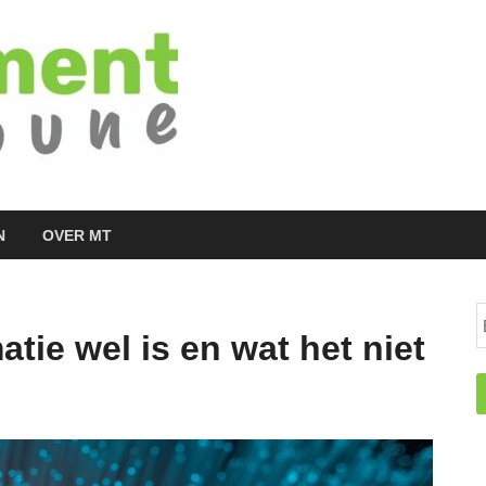
Managementtr
het meest inspirerende kennisplatform v
N
OVER MT
atie wel is en wat het niet