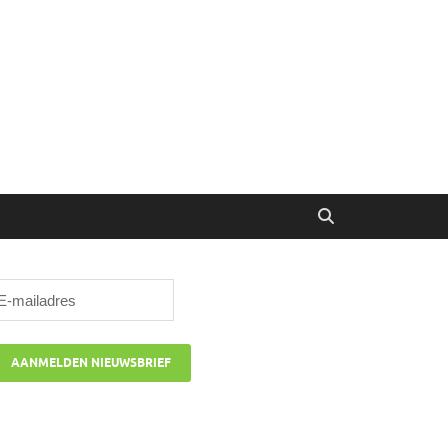
ibune
oor managers