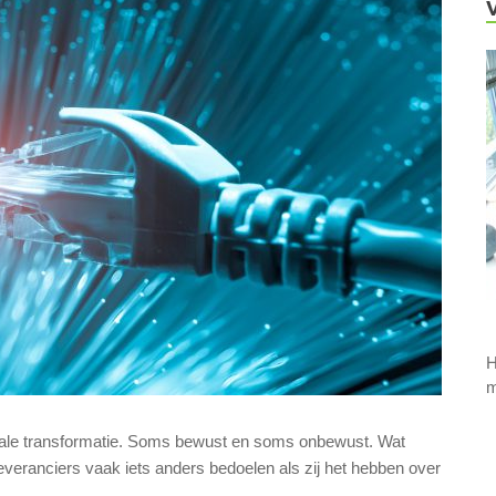
H
m
itale transformatie. Soms bewust en soms onbewust. Wat
everanciers vaak iets anders bedoelen als zij het hebben over