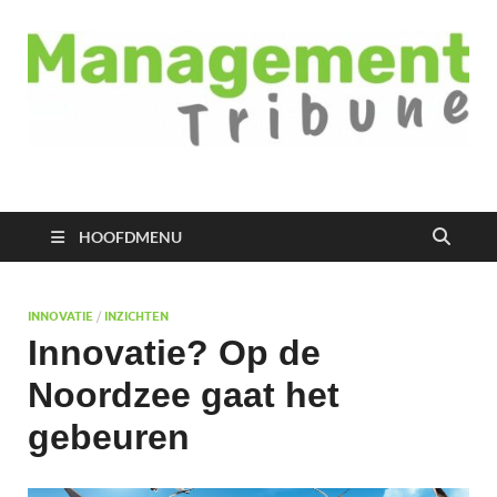
Managementtribune
het meest inspirerende kennisplatform voor managers
HOOFDMENU
INNOVATIE
/
INZICHTEN
Innovatie? Op de
Noordzee gaat het
gebeuren