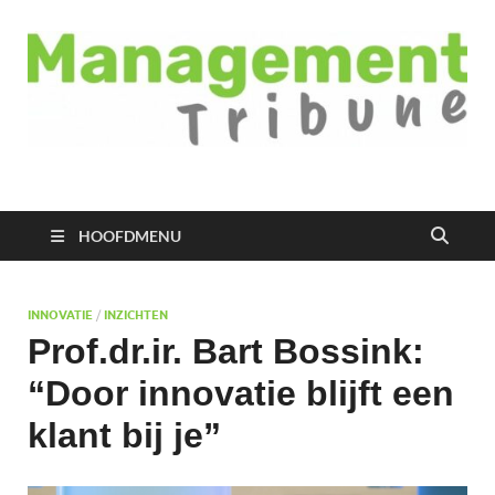
Managementtribune
het meest inspirerende kennisplatform voor managers
HOOFDMENU
INNOVATIE
/
INZICHTEN
Prof.dr.ir. Bart Bossink:
“Door innovatie blijft een
klant bij je”