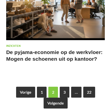
INZICHTEN
De pyjama-economie op de werkvloer:
Mogen de schoenen uit op kantoor?
Vorige
1
2
3
…
22
Volgende