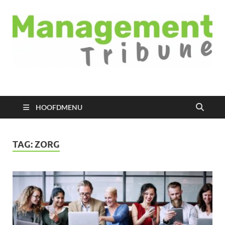
Managementtribune
het meest inspirerende kennisplatform voor managers
HOOFDMENU
TAG:
ZORG