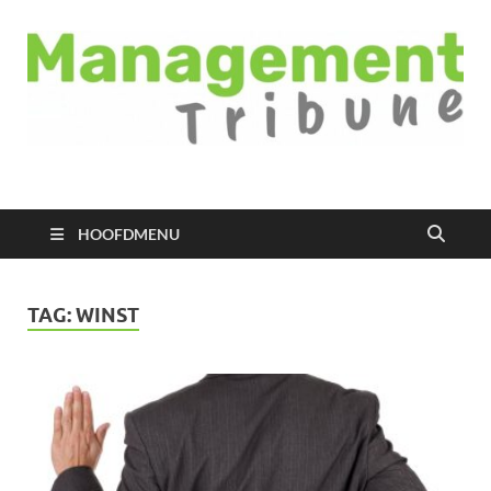
Managementtribune
het meest inspirerende kennisplatform voor managers
HOOFDMENU
TAG:
WINST