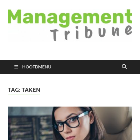
Managementtribune
het meest inspirerende kennisplatform voor managers
HOOFDMENU
TAG:
TAKEN