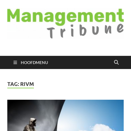
Managementtribune
het meest inspirerende kennisplatform voor managers
HOOFDMENU
TAG:
RIVM