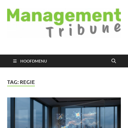
Managementtribune
het meest inspirerende kennisplatform voor managers
HOOFDMENU
TAG:
REGIE