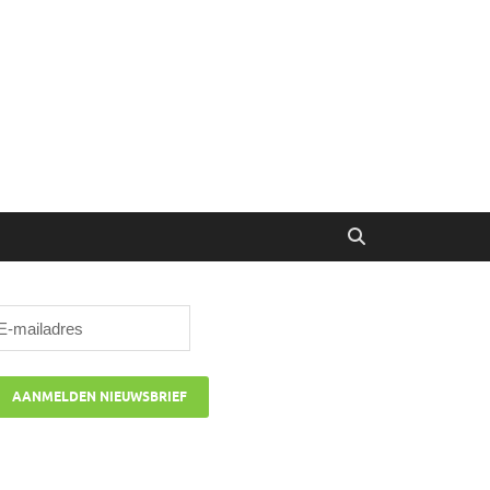
ibune
oor managers