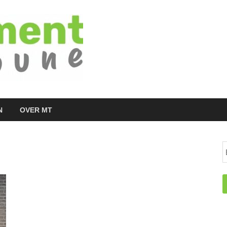
Managementtr
het meest inspirerende kennisplatform v
N
OVER MT