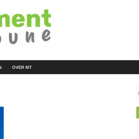
Managementtr
het meest inspirerende kennisplatform v
N
OVER MT