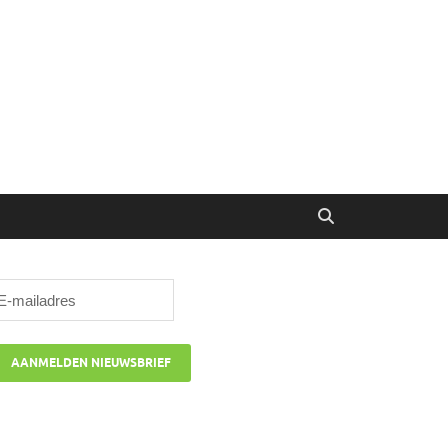
ibune
oor managers