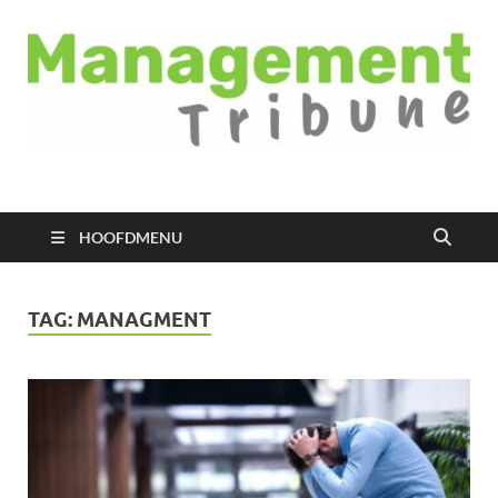
Managementtribune
het meest inspirerende kennisplatform voor managers
HOOFDMENU
TAG:
MANAGMENT