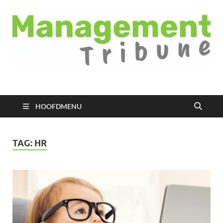
Managementtribune
het meest inspirerende kennisplatform voor managers
HOOFDMENU
TAG:
HR