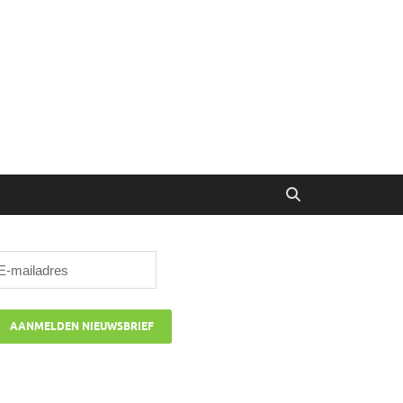
ibune
oor managers