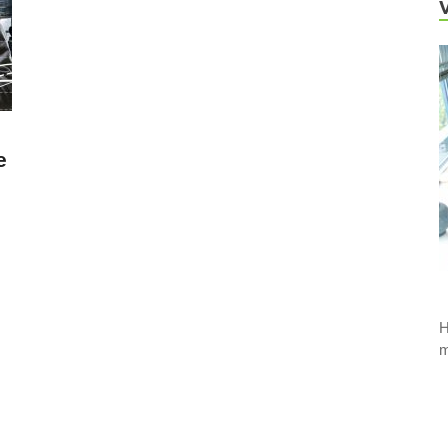
e
H
m