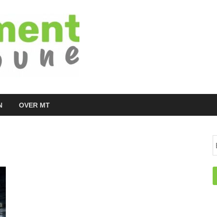
Managementtr
het meest inspirerende kennisplatform v
N
OVER MT