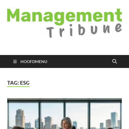
Managementtribune
het meest inspirerende kennisplatform voor managers
HOOFDMENU
TAG:
ESG