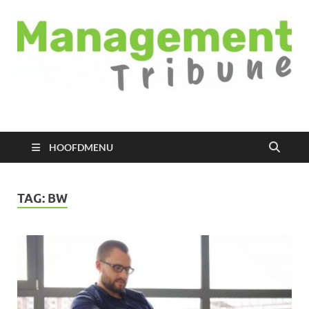
Managementtribune
het meest inspirerende kennisplatform voor managers
HOOFDMENU
TAG:
BW