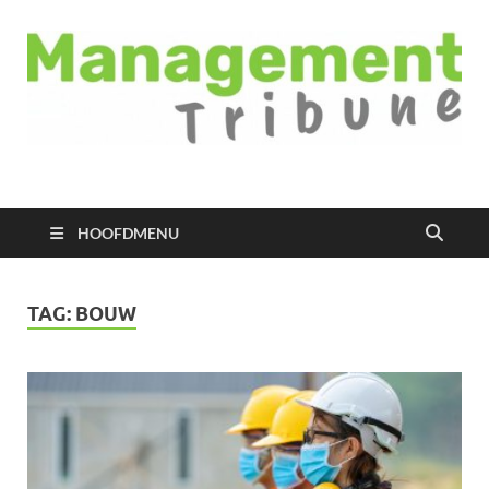
Managementtribune
het meest inspirerende kennisplatform voor managers
HOOFDMENU
TAG:
BOUW