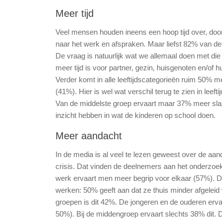
Meer tijd
Veel mensen houden ineens een hoop tijd over, doo
naar het werk en afspraken. Maar liefst 82% van de 
De vraag is natuurlijk wat we allemaal doen met die 
meer tijd is voor partner, gezin, huisgenoten en/of
Verder komt in alle leeftijdscategorieën ruim 50%
(41%). Hier is wel wat verschil terug te zien in leef
Van de middelste groep ervaart maar 37% meer slaap
inzicht hebben in wat de kinderen op school doen.
Meer aandacht
In de media is al veel te lezen geweest over de aan
crisis. Dat vinden de deelnemers aan het onderzoek 
werk ervaart men meer begrip voor elkaar (57%). De 
werken: 50% geeft aan dat ze thuis minder afgeleid
groepen is dit 42%. De jongeren en de ouderen erv
50%). Bij de middengroep ervaart slechts 38% dit. Di