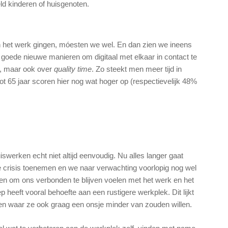
ld kinderen of huisgenoten.
an het werk gingen, móesten we wel. En dan zien we ineens
goede nieuwe manieren om digitaal met elkaar in contact te
es, maar ook over
quality time
. Zo steekt men meer tijd in
tot 65 jaar scoren hier nog wat hoger op (respectievelijk 48%
uiswerken echt niet altijd eenvoudig. Nu alles langer gaat
e crisis toenemen en we naar verwachting voorlopig nog wel
en om ons verbonden te blijven voelen met het werk en het
eft vooral behoefte aan een rustigere werkplek. Dit lijkt
en waar ze ook graag een onsje minder van zouden willen.