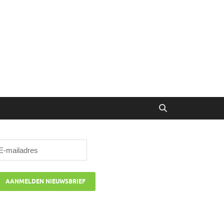
ibune
oor managers