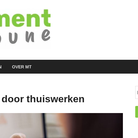
Managementtr
het meest inspirerende kennisplatform v
N
OVER MT
t door thuiswerken