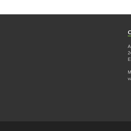
A
2
M
v