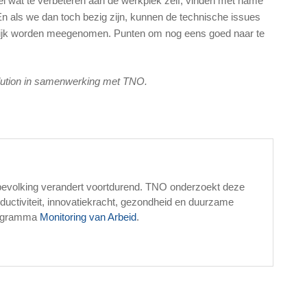
el wat te verbeteren aan de werkplek zelf, vinden met name
n als we dan toch bezig zijn, kunnen de technische issues
elijk worden meegenomen. Punten om nog eens goed naar te
rlution in samenwerking met TNO.
bevolking verandert voortdurend. TNO onderzoekt deze
uctiviteit, innovatiekracht, gezondheid en duurzame
programma
Monitoring van Arbeid
.