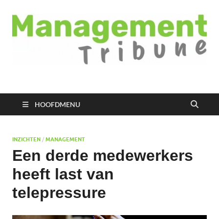
Managementtribune
het meest inspirerende kennisplatform voor managers
HOOFDMENU
INZICHTEN
/
MANAGEMENT
Een derde medewerkers
heeft last van
telepressure